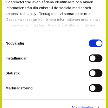
vidarebefordrar även sådana identifierare och annan
information från din enhet till de sociala medier och
annons- och analysföretag som vi samarbetar med.
Dessa kan i sin tur kombinera informationen med annan
information som du har tillhandahållit eller som de har
samlat in när du har använt deras tjänster.
Samtyckesval
Nödvändig
Inställningar
Mekonomen Västerås
Statistik
Fordonsspecialisten Västerås
Marknadsföring
Fältmatargatan 20
42135 Västerås
021 - 81 08 28
Visa detaljer