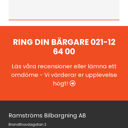
RING DIN BÄRGARE
021-12
64 00
Läs våra recensioner eller lämna ett
omdöme - Vi värderar er upplevelse
högt!

Ramströms Bilbargning AB
Brandthovdagatan 2