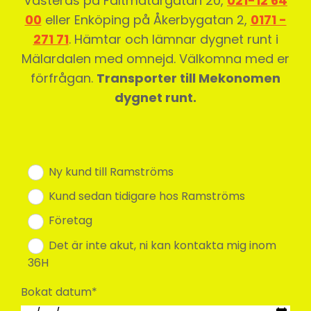
Västerås på Fältmätargatan 20,
021-12 64
00
eller Enköping på Åkerbygatan 2,
0171 -
271 71
. Hämtar och lämnar dygnet runt i
Mälardalen med omnejd. Välkomna med er
förfrågan.
Transporter till Mekonomen
dygnet runt.
Ny kund till Ramströms
Kund sedan tidigare hos Ramströms
Företag
Det är inte akut, ni kan kontakta mig inom
36H
Bokat datum*