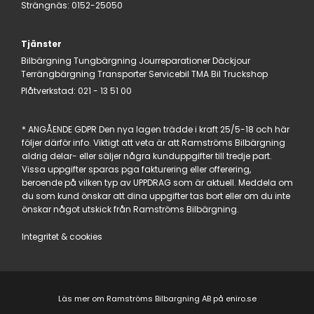
Strängnäs
:
0152-25050
Tjänster
Bilbärgning
Tungbärgning
Jourreparationer
Däckjour
Terrängbärgning
Transporter
Servicebil
TMA Bil
Truckshop
Plåtverkstad:
021 - 13 51 00
* ANGÅENDE GDPR Den nya lagen trädde i kraft 25/5-18 och här
följer därför info. Viktigt att veta är att Ramströms Bilbärgning
aldrig delar- eller säljer några kunduppgifter till tredje part.
Vissa uppgifter sparas pga fakturering eller offerering,
beroende på vilken typ av UPPDRAG som är aktuell. Meddela om
du som kund önskar att dina uppgifter tas bort eller om du inte
önskar något utskick från Ramströms Bilbärgning.
Integritet & cookies
Läs mer om Ramströms Bilbargning AB på eniro.se