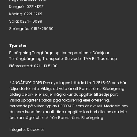
Kungsör
:
0221-12121
Köping
:
0221-12121
Sala
:
0224-10099
Strängnäs
:
0152-25050
Tjänster
Bilbärgning
Tungbärgning
Jourreparationer
Däckjour
Terrängbärgning
Transporter
Servicebil
TMA Bil
Truckshop
Plåtverkstad:
021 - 13 51 00
* ANGÅENDE GDPR Den nya lagen trädde i kraft 25/5-18 och här
följer därför info. Viktigt att veta är att Ramströms Bilbärgning
aldrig delar- eller säljer några kunduppgifter till tredje part.
Vissa uppgifter sparas pga fakturering eller offerering,
beroende på vilken typ av UPPDRAG som är aktuell. Meddela om
du som kund önskar att dina uppgifter tas bort eller om du inte
önskar något utskick från Ramströms Bilbärgning.
Integritet & cookies