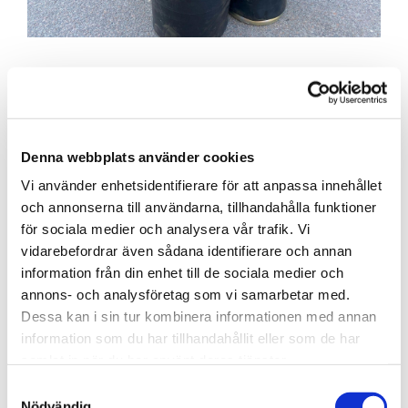
ROADSERVICE 24H - Luftbälgs
byte Mälardalen
Problem med luftbälg på din lastbil och behöver
Denna webbplats använder cookies
boka tid eller akut hjälp, Ring Ramströms på tel
Vi använder enhetsidentifierare för att anpassa innehållet
021-126400
.
och annonserna till användarna, tillhandahålla funktioner
för sociala medier och analysera vår trafik. Vi
LÄS MER
vidarebefordrar även sådana identifierare och annan
information från din enhet till de sociala medier och
annons- och analysföretag som vi samarbetar med.
Dessa kan i sin tur kombinera informationen med annan
information som du har tillhandahållit eller som de har
samlat in när du har använt deras tjänster.
Samtyckesval
Nödvändig