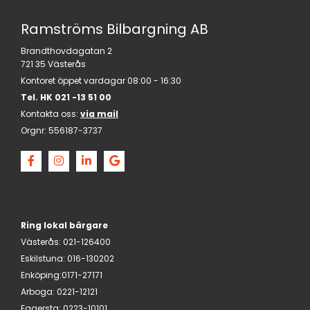
Ramströms Bilbargning AB
Brandthovdagatan 2
721 35 Västerås
Kontoret öppet vardagar 08:00 - 16:30
Tel. HK
021 -13 51 00
Kontakta oss:
via mail
Orgnr:
556187-3737
Ring lokal bärgare
Västerås
:
021-126400
Eskilstuna
:
016-130202
Enköping:
0171-27171
Arboga
:
0221-12121
Fagersta
:
0223-10101