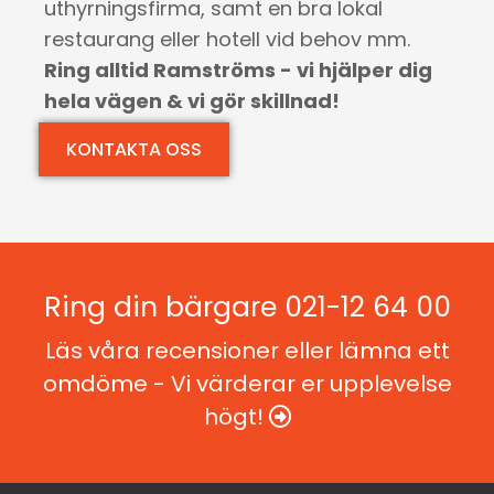
uthyrningsfirma, samt en bra lokal
restaurang eller hotell vid behov mm.
Ring alltid Ramströms - vi hjälper dig
hela vägen & vi gör skillnad!
KONTAKTA OSS
Ring din bärgare
021-12 64 00
Läs våra recensioner eller lämna ett
omdöme - Vi värderar er upplevelse
högt!
