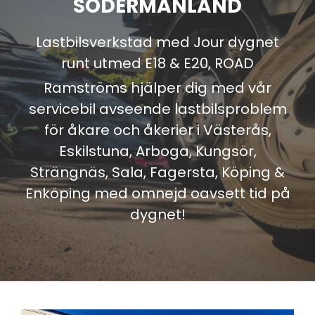
SÖDERMANLAND
Lastbilsverkstad med Jour dygnet
runt utmed E18 & E20, ROAD
Ramströms hjälper dig med vår
servicebil avseende lastbilsproblem
för åkare och åkerier i Västerås,
Eskilstuna, Arboga, Kungsör,
Strängnäs, Sala, Fagersta, Köping &
Enköping med omnejd oavsett tid på
dygnet!