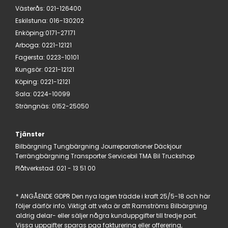
Västerås
:
021-126400
Eskilstuna
:
016-130202
Enköping:
0171-27171
Arboga
:
0221-12121
Fagersta
:
0223-10101
Kungsör
:
0221-12121
Köping
:
0221-12121
Sala
:
0224-10099
Strängnäs
:
0152-25050
Tjänster
Bilbärgning
Tungbärgning
Jourreparationer
Däckjour
Terrängbärgning
Transporter
Servicebil
TMA Bil
Truckshop
Plåtverkstad:
021 - 13 51 00
* ANGÅENDE GDPR Den nya lagen trädde i kraft 25/5-18 och här
följer därför info. Viktigt att veta är att Ramströms Bilbärgning
aldrig delar- eller säljer några kunduppgifter till tredje part.
Vissa uppgifter sparas pga fakturering eller offerering,