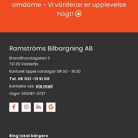
omdöme - Vi värderar er upplevelse
högt!

Ramströms Bilbargning AB
Brandthovdagatan 2
721 35 Västerås
Kontoret öppet vardagar 08:00 - 16:30
Tel. HK
021 -13 51 00
Kontakta oss:
via mail
Orgnr:
556187-3737
Ring lokal bärgare