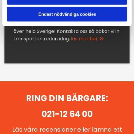
Inte i behov av bärgning nu
direkt? Boka en transport här!
Endast nödvändiga cookies
Vi transporterar maskiner, bilar och fordon
över hela Sverige! Kontakta oss så bokar vi in
transporten redan idag,
läs mer här

RING DIN BÄRGARE:
021-12 64 00
Läs våra recensioner eller lämna ett