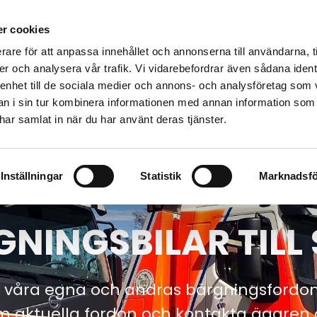
ÄRGNING
TRANSPORTER
MILJÖ / TUNGRÄDDNING
OM
r cookies
P
NYTT
PRISER
KONTAKT
ARTIKLAR OM BÄRGNING
rare för att anpassa innehållet och annonserna till användarna, t
er och analysera vår trafik. Vi vidarebefordrar även sådana ident
RSTA
KUNGSÖR
KÖPING
ENK
 enhet till de sociala medier och annons- och analysföretag som 
10101
0221-12121
0221-121 21
0171-
 i sin tur kombinera informationen med annan information som
e har samlat in när du har använt deras tjänster.
VÄSTERÅS
021-12 64 00
Inställningar
Statistik
Marknadsfö
NINGSBILAR TILL
 våra egna och andras bärgningsfordon s
m aktuella fordon och kontakta ägaren d