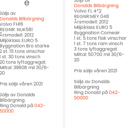
e
Säljs av
Donalds Bilbärgning
Volvo FL 4*2
Säljs av
REGNR:MEY 048
Donalds Bilbärgning
Årsmodell: 2012
Volvo FH16
Miljöklass EURO 5
REGNR: NUK581
Byggnation Comeair
Årsmodell: 2012
1 st. 5 tons flak vinschar
Miljöklass EURO 5
1 st. 7 tons ram vinsch
Byggnation Bro starke
3 tons lyftaggregat
2 st. 15 tons vinschar
Miltal: 50700 mil 30/6-
1 st. 30 tons vinsch
20
20 tons lyftaggregat
Miltal: 39808 mil 30/6-
Pris säljs våren 2021
20
Säljs av Donalds
Pris säljs våren 2021
Bilbärgning
Ring Donald på
042-
Säljs av Donalds
50000
Bilbärgning
Ring Donald på
042-
50000