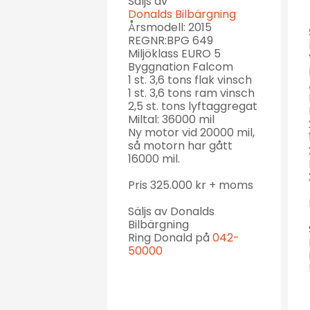
Säljs av
Donalds Bilbärgning
Årsmodell: 2015
REGNR:BPG 649
Miljöklass EURO 5
Byggnation Falcom
1 st. 3,6 tons flak vinsch
1 st. 3,6 tons ram vinsch
2,5 st. tons lyftaggregat
Miltal: 36000 mil
Ny motor vid 20000 mil,
så motorn har gått
16000 mil.
Pris 325.000 kr + moms
Säljs av Donalds
Bilbärgning
Ring Donald på
042-
50000