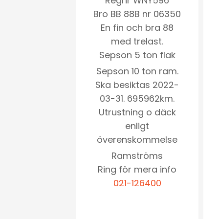
Regnr WNY596
Bro BB 88B nr 06350
En fin och bra 88
med trelast.
Sepson 5 ton flak
Sepson 10 ton ram.
Ska besiktas 2022-
03-31. 695962km.
Utrustning o däck
enligt
överenskommelse
Ramströms
Ring för mera info
021-126400