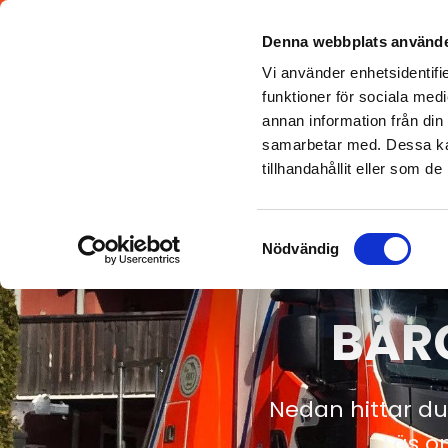
VÄGASSISTANS
B
Denna webbplats använde
TRUCKSHO
Vi använder enhetsidentifie
funktioner för sociala medi
ARBOGA
ESKILSTUNA
FAGE
annan information från din
0221-12121
016-13 02 02
0223-
samarbetar med. Dessa kan
tillhandahållit eller som d
Samtyckesval
Nödvändig
BÄRG
Nedan hittar du
Läs o