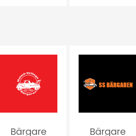
Bärgare
Bärgare