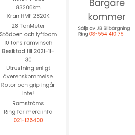
Bärgare
83206km
kommer
Kran HMF 2820K
28 TonMeter
Säljs av JB Bilbärgning
Stödben och lyftbom
Ring
08-554 410 75
10 tons ramvinsch
Besiktad till 2021-11-
30
Utrustning enligt
överenskommelse.
Rotor och grip ingår
inte!
Ramströms
Ring för mera info
021-126400