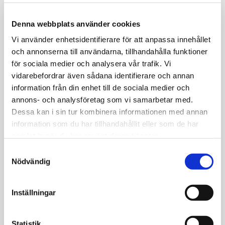
Letar du efter trygg och säker
Denna webbplats använder cookies
vägassistans?
Vi använder enhetsidentifierare för att anpassa innehållet
och annonserna till användarna, tillhandahålla funktioner
Du kan läsa mer om vår den vägassistans
för sociala medier och analysera vår trafik. Vi
som vi erbjuder här på Ramströms
vidarebefordrar även sådana identifierare och annan
Bilbärgning.
information från din enhet till de sociala medier och
annons- och analysföretag som vi samarbetar med.
LÄS MER OM VÄGASSISTANS
Dessa kan i sin tur kombinera informationen med annan
information som du har tillhandahållit eller som de har
Inte i behov av bärgning nu
samlat in när du har använt deras tjänster.
Samtyckesval
direkt? Boka en transport här!
Nödvändig
Vi transporterar maskiner, bilar och fordon
över hela Sverige! Kontakta oss så bokar vi in
Inställningar
transporten redan idag,
läs mer här

Statistik