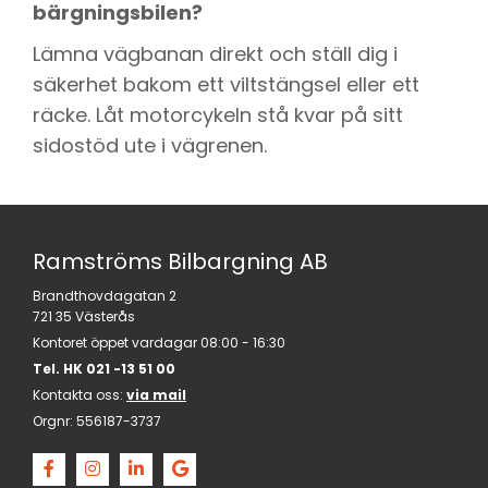
bärgningsbilen?
Lämna vägbanan direkt och ställ dig i
säkerhet bakom ett viltstängsel eller ett
räcke. Låt motorcykeln stå kvar på sitt
sidostöd ute i vägrenen.
Ramströms Bilbargning AB
Brandthovdagatan 2
721 35 Västerås
Kontoret öppet vardagar 08:00 - 16:30
Tel. HK
021 -13 51 00
Kontakta oss:
via mail
Orgnr:
556187-3737