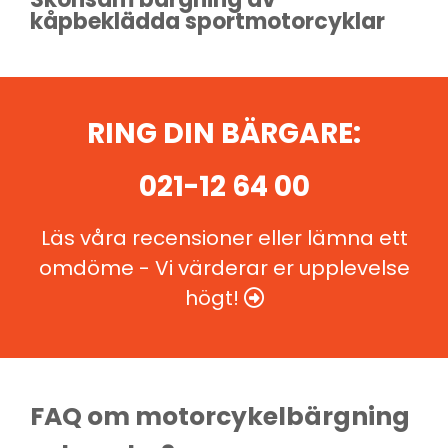
kåpbeklädda sportmotorcyklar
RING DIN BÄRGARE:
021-12 64 00
Läs våra recensioner eller lämna ett
omdöme - Vi värderar er upplevelse
högt!

FAQ om motorcykelbärgning