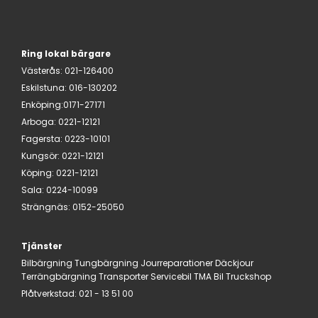
Ring lokal bärgare
Västerås
:
021-126400
Eskilstuna
:
016-130202
Enköping:
0171-27171
Arboga
:
0221-12121
Fagersta
:
0223-10101
Kungsör
:
0221-12121
Köping
:
0221-12121
Sala
:
0224-10099
Strängnäs
:
0152-25050
Tjänster
Bilbärgning
Tungbärgning
Jourreparationer
Däckjour
Terrängbärgning
Transporter
Servicebil
TMA Bil
Truckshop
Plåtverkstad:
021 - 13 51 00