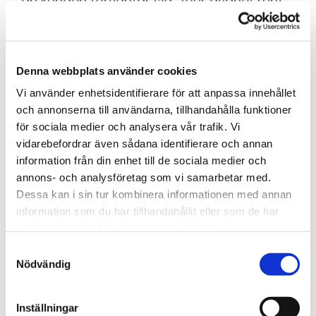
än kunden förväntar sig. Jour dygnet runt
årets alla dagar.
Ramströms Bilbärgning AB
Denna webbplats använder cookies
Jour dygnet runt
016-13 02 02
Vi använder enhetsidentifierare för att anpassa innehållet
och annonserna till användarna, tillhandahålla funktioner
för sociala medier och analysera vår trafik. Vi
vidarebefordrar även sådana identifierare och annan
LÄS VÅRA ELLER GE OSS GÄRNA DIN
RECENSION
information från din enhet till de sociala medier och
annons- och analysföretag som vi samarbetar med.
Dessa kan i sin tur kombinera informationen med annan
information som du har tillhandahållit eller som de har
Öppet 24H Året Runt
samlat in när du har använt deras tjänster.
Måndag
Dygnet runt
Samtyckesval
Nödvändig
Tisdag
Dygnet runt
Onsdag
Dygnet runt
Inställningar