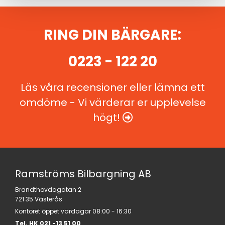
RING DIN BÄRGARE:
0223 - 122 20
Läs våra recensioner eller lämna ett
omdöme - Vi värderar er upplevelse
högt!

Ramströms Bilbargning AB
Brandthovdagatan 2
721 35 Västerås
Kontoret öppet vardagar 08:00 - 16:30
Tel. HK
021 -13 51 00