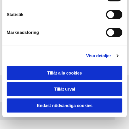
Torsdag
Dygnet runt
Fredag
Dygnet runt
Statistik
Lördag
Dygnet runt
Söndag
Dygnet runt
Marknadsföring
Assist dygnet runt! Vi finns i Mälardalen och Södermanland. Vi
utför allt inom bärgning och vägassistanser.
Beställ en
transport fr. 1500 kr
Visa detaljer
Tillåt alla cookies
Tillåt urval
Vänligen acceptera marknadsföringscookies
för att se denna karta.
Endast nödvändiga cookies
Accept cookies