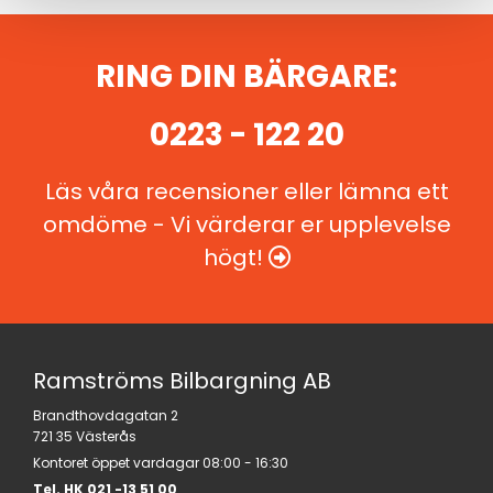
RING DIN BÄRGARE:
0223 - 122 20
Läs våra recensioner eller lämna ett
omdöme - Vi värderar er upplevelse
högt!

Ramströms Bilbargning AB
Brandthovdagatan 2
721 35 Västerås
Kontoret öppet vardagar 08:00 - 16:30
Tel. HK
021 -13 51 00