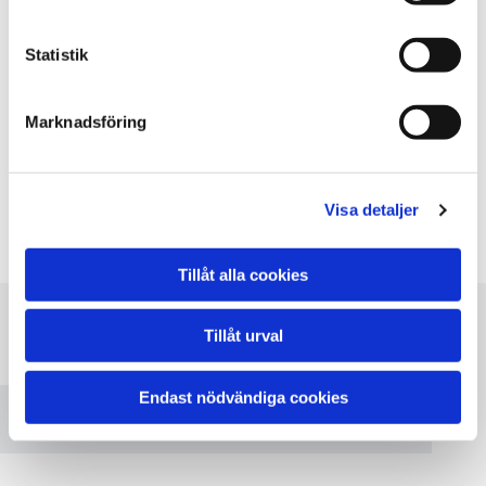
Torsdag
Dygnet runt
Fredag
Dygnet runt
Statistik
Lördag
Dygnet runt
Söndag
Dygnet runt
Marknadsföring
Assist dygnet runt! Vi finns i Mälardalen och Södermanland. Vi
utför allt inom bärgning och vägassistanser.
Beställ en
transport fr. 1500 kr
Visa detaljer
Tillåt alla cookies
Tillåt urval
Vänligen acceptera marknadsföringscookies
för att se denna karta.
Endast nödvändiga cookies
Accept cookies