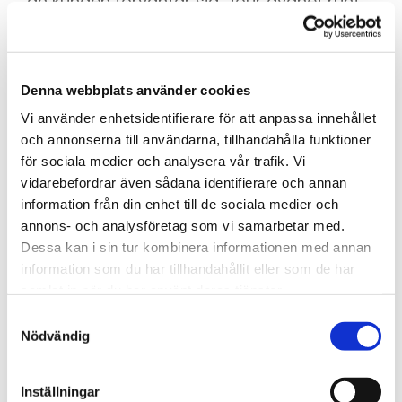
än kunden förväntar sig. Jour dygnet runt
årets alla dagar.
Ramströms Bilbärgning AB
Denna webbplats använder cookies
Jour dygnet runt
0152 - 250 50
Vi använder enhetsidentifierare för att anpassa innehållet
och annonserna till användarna, tillhandahålla funktioner
för sociala medier och analysera vår trafik. Vi
vidarebefordrar även sådana identifierare och annan
LÄS VÅRA ELLER GE OSS GÄRNA DIN
RECENSION
information från din enhet till de sociala medier och
annons- och analysföretag som vi samarbetar med.
Dessa kan i sin tur kombinera informationen med annan
information som du har tillhandahållit eller som de har
Öppet 24H Året Runt
samlat in när du har använt deras tjänster.
Måndag
Dygnet runt
Samtyckesval
Nödvändig
Tisdag
Dygnet runt
Onsdag
Dygnet runt
Inställningar