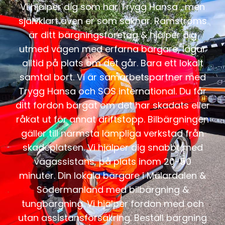
Vi hjälper dig som har Trygg Hansa , men
självklart även er som saknar. Ramströms
är ditt bärgningsföretag & hjälper dig
utmed vägen med erfarna bärgare, lagar
alltid på plats om det går. Bara ett lokalt
samtal bort. Vi är samarbetspartner med
Trygg Hansa och SOS international. Du får
ditt fordon bärgat om det har skadats eller
råkat ut för annat driftstopp. Bilbärgningen
gäller till närmsta lämpliga verkstad från
skadeplatsen. Vi hjälper dig snabbt med
vägassistans, på plats inom 20-50
minuter. Din lokala bärgare i Mälardalen &
Södermanland med bilbärgning &
tungbärgning. Vi hjälper fordon med och
utan assistansförsäkring. Beställ bärgning