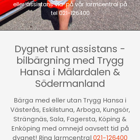
eller assistans via på vår larmcentral på
tel
021-126400
Dygnet runt assistans -
bilbärgning med Trygg
Hansa i Mälardalen &
Södermanland
Bärga med eller utan Trygg Hansa i
Västerås, Eskilstuna, Arboga, Kungsör,
Strängnäs, Sala, Fagersta, Köping &
Enköping med omnejd oavsett tid på
dygnet! Ring larmcentral
021-126400