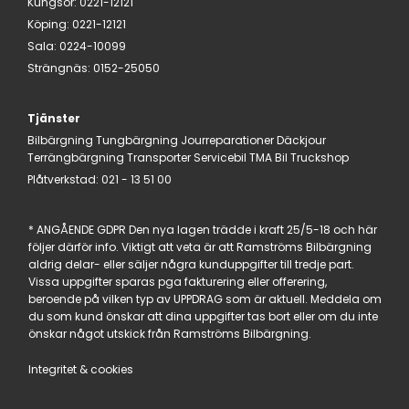
Kungsör
:
0221-12121
Köping
:
0221-12121
Sala
:
0224-10099
Strängnäs
:
0152-25050
Tjänster
Bilbärgning
Tungbärgning
Jourreparationer
Däckjour
Terrängbärgning
Transporter
Servicebil
TMA Bil
Truckshop
Plåtverkstad:
021 - 13 51 00
* ANGÅENDE GDPR Den nya lagen trädde i kraft 25/5-18 och här
följer därför info. Viktigt att veta är att Ramströms Bilbärgning
aldrig delar- eller säljer några kunduppgifter till tredje part.
Vissa uppgifter sparas pga fakturering eller offerering,
beroende på vilken typ av UPPDRAG som är aktuell. Meddela om
du som kund önskar att dina uppgifter tas bort eller om du inte
önskar något utskick från Ramströms Bilbärgning.
Integritet & cookies