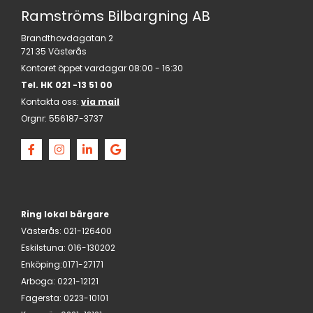
Ramströms Bilbargning AB
Brandthovdagatan 2
721 35 Västerås
Kontoret öppet vardagar 08:00 - 16:30
Tel. HK
021 -13 51 00
Kontakta oss:
via mail
Orgnr:
556187-3737
Ring lokal bärgare
Västerås
:
021-126400
Eskilstuna
:
016-130202
Enköping:
0171-27171
Arboga
:
0221-12121
Fagersta
:
0223-10101