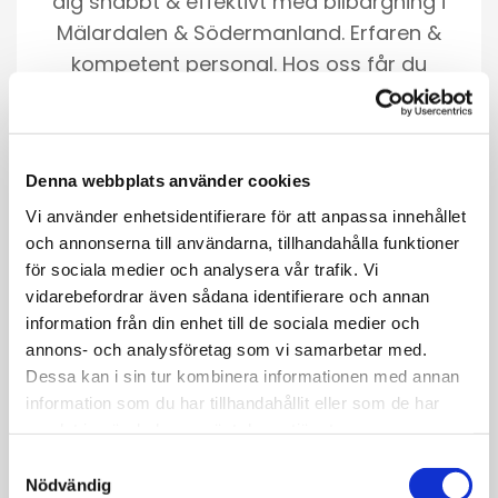
dig snabbt & effektivt med bilbärgning i
Mälardalen & Södermanland. Erfaren &
kompetent personal. Hos oss får du
alltid ett bra & fast pris för bilbärgning.
Snabbt på plats. Kunnig personal.
Öppet dygnet runt
Denna webbplats använder cookies
Vi använder enhetsidentifierare för att anpassa innehållet
LÄS MER
och annonserna till användarna, tillhandahålla funktioner
för sociala medier och analysera vår trafik. Vi
vidarebefordrar även sådana identifierare och annan
information från din enhet till de sociala medier och
annons- och analysföretag som vi samarbetar med.
Dessa kan i sin tur kombinera informationen med annan
information som du har tillhandahållit eller som de har
samlat in när du har använt deras tjänster.
Samtyckesval
Nödvändig