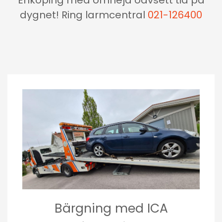
Enköping med omnejd oavsett tid på
dygnet! Ring larmcentral
021-126400
Bärgning med ICA