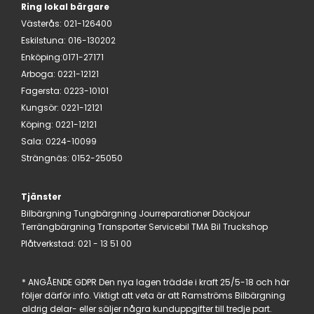
Ring lokal bärgare
Västerås
:
021-126400
Eskilstuna
:
016-130202
Enköping:
0171-27171
Arboga
:
0221-12121
Fagersta
:
0223-10101
Kungsör
:
0221-12121
Köping
:
0221-12121
Sala
:
0224-10099
Strängnäs
:
0152-25050
Tjänster
Bilbärgning
Tungbärgning
Jourreparationer
Däckjour
Terrängbärgning
Transporter
Servicebil
TMA Bil
Truckshop
Plåtverkstad:
021 - 13 51 00
* ANGÅENDE GDPR Den nya lagen trädde i kraft 25/5-18 och här
följer därför info. Viktigt att veta är att Ramströms Bilbärgning
aldrig delar- eller säljer några kunduppgifter till tredje part.