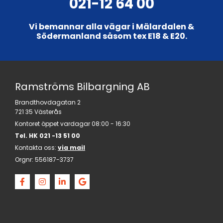
021-12 64 00
Vi bemannar alla vägar i Mälardalen &
Södermanland såsom tex E18 & E20.
Ramströms Bilbargning AB
Brandthovdagatan 2
721 35 Västerås
Kontoret öppet vardagar 08:00 - 16:30
Tel. HK
021 -13 51 00
Kontakta oss:
via mail
Orgnr:
556187-3737