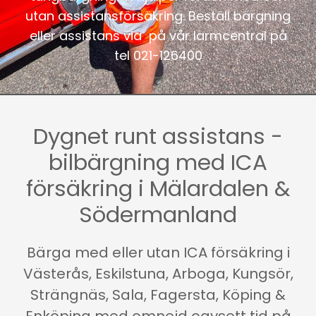
utan assistansförsäkring. Beställ bärgning
eller assistans via på vår larmcentral på
tel
021-126400
Dygnet runt assistans -
bilbärgning med ICA
försäkring i Mälardalen &
Södermanland
Bärga med eller utan ICA försäkring i
Västerås, Eskilstuna, Arboga, Kungsör,
Strängnäs, Sala, Fagersta, Köping &