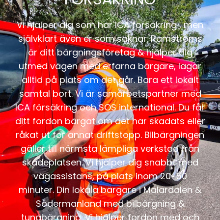
Vi hjälper dig som har ICA försäkring , men
självklart även er som saknar. Ramströms
är ditt bärgningsföretag & hjälper dig
utmed vägen med erfarna bärgare, lagar
alltid på plats om det går. Bara ett lokalt
samtal bort. Vi är samarbetspartner med
ICA försäkring och SOS international. Du får
ditt fordon bärgat om det har skadats eller
råkat ut för annat driftstopp. Bilbärgningen
gäller till närmsta lämpliga verkstad från
skadeplatsen. Vi hjälper dig snabbt med
vägassistans, på plats inom 20-50
minuter. Din lokala bärgare i Mälardalen &
Södermanland med bilbärgning &
tungbärgning. Vi hjälper fordon med och