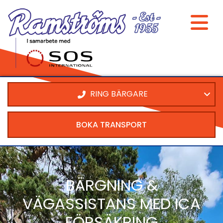
RING BÄRGARE
BOKA TRANSPORT
BÄRGNING &
VÄGASSISTANS MED ICA
FÖRSÄKRING