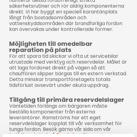
hanterar dessa fordon enligt strikta
säkerhetsrutiner och rör aldrig komponenterna
direkt. Vi har byggt en speciell karantänplats
långt från bostadsområden och
vattenskyddsområden där brandfarliga fordon
kan övervakas under kontrollerade former.
Möjligheten till omedelbar
reparation på plats
För att spara tid skickar vi ofta ut servicebilar
utrustade med verktyg och reservdelar. Målet är
att laga fordonet direkt på vägen så att
chauffören slipper bärgas till en extern verkstad.
Detta minskar transportföretagets totala
tidsförlust avsevärt under akuta uppdrag.
Tillgång till primära reservdelslager
Väntetiden förlängs om bärgaren måste
beställa komponenter från externa
leverantörer. Ramströms har ett eget
reservdelslager kopplat till vår verksamhet för
tunga fordon. Besök gärna vår sida om vår
lastbilsverkstad på
Truckshop
för mer