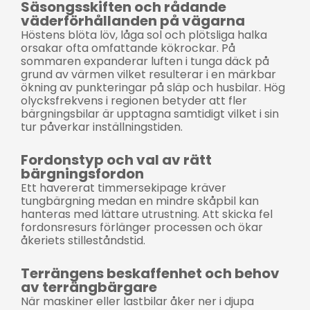
Säsongsskiften och rådande
väderförhållanden på vägarna
Höstens blöta löv, låga sol och plötsliga halka
orsakar ofta omfattande kökrockar. På
sommaren expanderar luften i tunga däck på
grund av värmen vilket resulterar i en märkbar
ökning av punkteringar på släp och husbilar. Hög
olycksfrekvens i regionen betyder att fler
bärgningsbilar är upptagna samtidigt vilket i sin
tur påverkar inställningstiden.
Fordonstyp och val av rätt
bärgningsfordon
Ett havererat timmersekipage kräver
tungbärgning medan en mindre skåpbil kan
hanteras med lättare utrustning. Att skicka fel
fordonsresurs förlänger processen och ökar
åkeriets stilleståndstid.
Terrängens beskaffenhet och behov
av terrängbärgare
När maskiner eller lastbilar åker ner i djupa