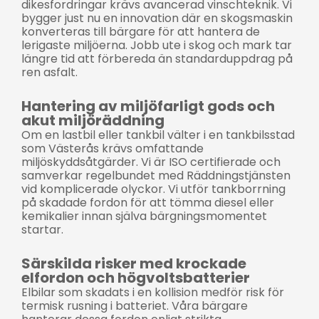
dikesfordringar krävs avancerad vinschteknik. Vi
bygger just nu en innovation där en skogsmaskin
konverteras till bärgare för att hantera de
lerigaste miljöerna. Jobb ute i skog och mark tar
längre tid att förbereda än standarduppdrag på
ren asfalt.
Hantering av miljöfarligt gods och
akut miljöräddning
Om en lastbil eller tankbil välter i en tankbilsstad
som Västerås krävs omfattande
miljöskyddsåtgärder. Vi är ISO certifierade och
samverkar regelbundet med Räddningstjänsten
vid komplicerade olyckor. Vi utför tankborrning
på skadade fordon för att tömma diesel eller
kemikalier innan själva bärgningsmomentet
startar.
Särskilda risker med krockade
elfordon och högvoltsbatterier
Elbilar som skadats i en kollision medför risk för
termisk rusning i batteriet. Våra bärgare