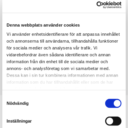
information om tillgängliga delar.
Organisationens interna rutiner och
avtal
Denna webbplats använder cookies
Vi samarbetar med SOS International men 65
procent av vår verksamhet består av egna
Vi använder enhetsidentifierare för att anpassa innehållet
avtalskunder. Tack vare våra långvariga
och annonserna till användarna, tillhandahålla funktioner
relationer med lokala åkerier känner vi till deras
för sociala medier och analysera vår trafik. Vi
fordon innan olyckan sker. Detta kapar
vidarebefordrar även sådana identifierare och annan
hanteringstiden på larmcentralen när du
behöver bärgning akut.
information från din enhet till de sociala medier och
annons- och analysföretag som vi samarbetar med.
Dessa kan i sin tur kombinera informationen med annan
information som du har tillhandahållit eller som de har
samlat in när du har använt deras tjänster.
Samtyckesval
Nödvändig
Akuta åtgärder vid
vägkanten som sparar
Inställningar