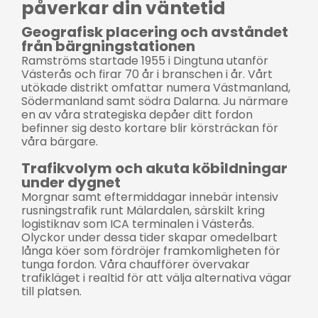
påverkar din väntetid
Geografisk placering och avståndet
från bärgningstationen
Ramströms startade 1955 i Dingtuna utanför
Västerås och firar 70 år i branschen i år. Vårt
utökade distrikt omfattar numera Västmanland,
Södermanland samt södra Dalarna. Ju närmare
en av våra strategiska depåer ditt fordon
befinner sig desto kortare blir körsträckan för
våra bärgare.
Trafikvolym och akuta köbildningar
under dygnet
Morgnar samt eftermiddagar innebär intensiv
rusningstrafik runt Mälardalen, särskilt kring
logistiknav som ICA terminalen i Västerås.
Olyckor under dessa tider skapar omedelbart
långa köer som fördröjer framkomligheten för
tunga fordon. Våra chaufförer övervakar
trafikläget i realtid för att välja alternativa vägar
till platsen.